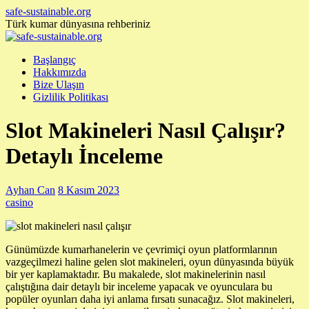
safe-sustainable.org
Türk kumar dünyasına rehberiniz
Başlangıç
Hakkımızda
Bize Ulaşın
Gizlilik Politikası
Slot Makineleri Nasıl Çalışır?
Detaylı İnceleme
Ayhan Can
8 Kasım 2023
casino
Günümüzde kumarhanelerin ve çevrimiçi oyun platformlarının
vazgeçilmezi haline gelen slot makineleri, oyun dünyasında büyük
bir yer kaplamaktadır. Bu makalede, slot makinelerinin nasıl
çalıştığına dair detaylı bir inceleme yapacak ve oyunculara bu
popüler oyunları daha iyi anlama fırsatı sunacağız. Slot makineleri,